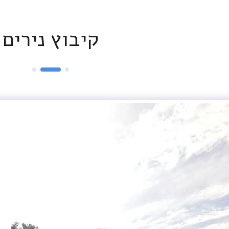
קיבוץ נירים