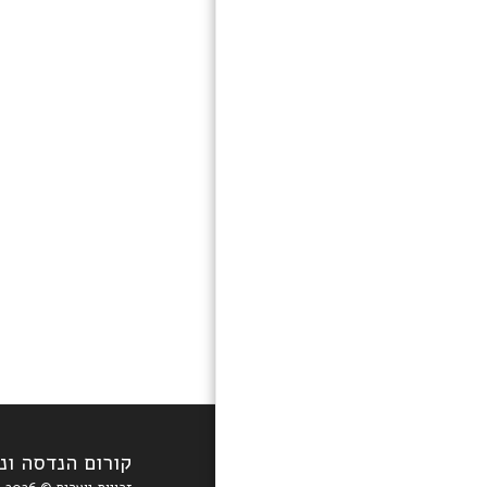
משפחת קורום
סרטוני ממליצים
המלצות לדוגמא
צור קשר
וידאו אחד
קורום הנדסה וני